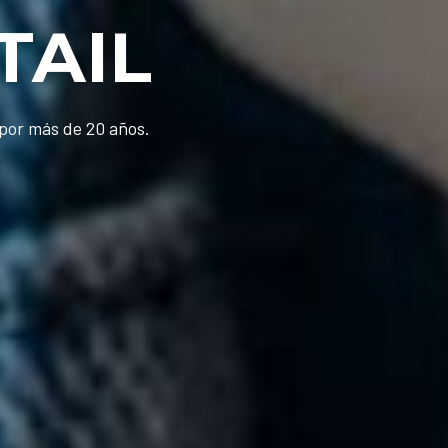
TAIL
or más de 20 años.